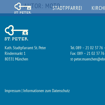
AUTOR:
MOTO
STADTPFARREI
KIRCH
Kath. Stadtpfarramt St. Peter
Tel. 089 – 21 02 37 76 
Rindermarkt 1
Fax: 089 – 21 02 37 76
80331 München
st-peter.muenchen@eb
Impressum
|
Informationen zum Datenschutz