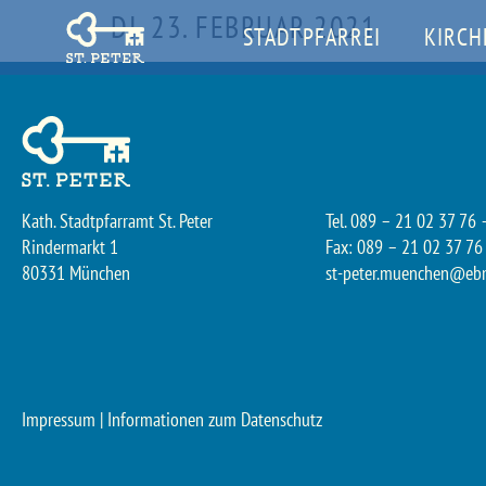
DI. 23. FEBRUAR 2021
STADTPFARREI
KIRCH
Kath. Stadtpfarramt St. Peter
Tel. 089 – 21 02 37 76 
Rindermarkt 1
Fax: 089 – 21 02 37 76
80331 München
st-peter.muenchen@eb
Impressum
|
Informationen zum Datenschutz