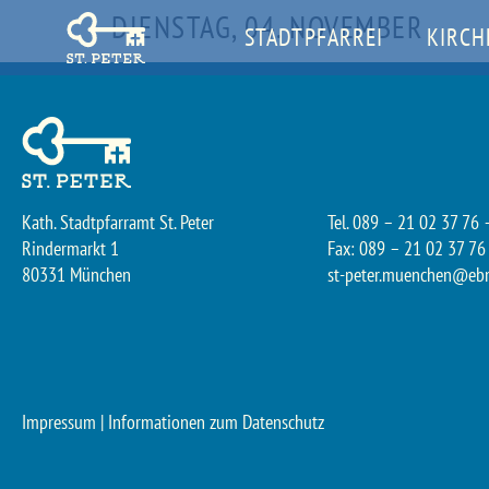
DIENSTAG, 04. NOVEMBER
STADTPFARREI
KIRCH
Kath. Stadtpfarramt St. Peter
Tel. 089 – 21 02 37 76 
Rindermarkt 1
Fax: 089 – 21 02 37 76
80331 München
st-peter.muenchen@eb
Impressum
|
Informationen zum Datenschutz