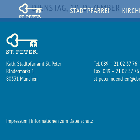
DIENSTAG, 10. DEZEMBER
STADTPFARREI
KIRCH
Kath. Stadtpfarramt St. Peter
Tel. 089 – 21 02 37 76 
Rindermarkt 1
Fax: 089 – 21 02 37 76
80331 München
st-peter.muenchen@eb
Impressum
|
Informationen zum Datenschutz