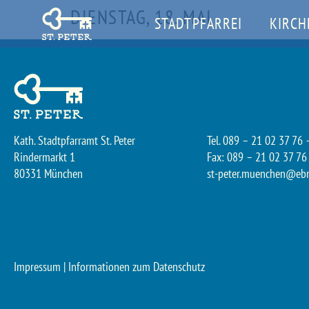
DIENSTAG, 18. MAI
STADTPFARREI
KIRCH
Kath. Stadtpfarramt St. Peter
Tel. 089 – 21 02 37 76 
Rindermarkt 1
Fax: 089 – 21 02 37 76
80331 München
st-peter.muenchen@eb
Impressum
|
Informationen zum Datenschutz