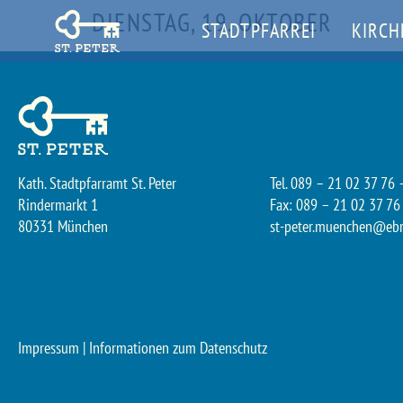
DIENSTAG, 19. OKTOBER
STADTPFARREI
KIRCH
Kath. Stadtpfarramt St. Peter
Tel. 089 – 21 02 37 76 
Rindermarkt 1
Fax: 089 – 21 02 37 76
80331 München
st-peter.muenchen@eb
Impressum
|
Informationen zum Datenschutz