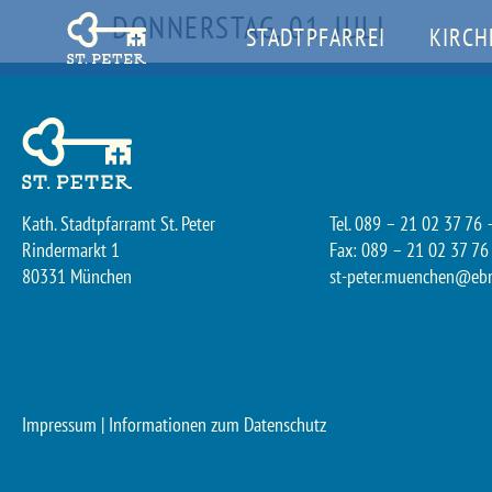
DONNERSTAG, 01. JULI
STADTPFARREI
KIRCH
Kath. Stadtpfarramt St. Peter
Tel. 089 – 21 02 37 76 
Rindermarkt 1
Fax: 089 – 21 02 37 76
80331 München
st-peter.muenchen@eb
Impressum
|
Informationen zum Datenschutz