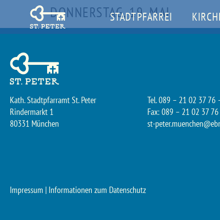
DONNERSTAG, 19. MAI
STADTPFARREI
KIRCH
Kath. Stadtpfarramt St. Peter
Tel. 089 – 21 02 37 76 
Rindermarkt 1
Fax: 089 – 21 02 37 76
80331 München
st-peter.muenchen@eb
Impressum
|
Informationen zum Datenschutz