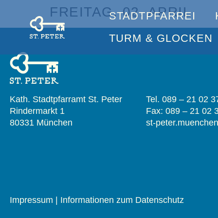
FREITAG, 02. APRIL
STADTPFARREI
TURM & GLOCKEN
Kath. Stadtpfarramt St. Peter
Tel. 089 – 21 02 3
Rindermarkt 1
Fax: 089 – 21 02 
80331 München
st-peter.muench
Impressum
|
Informationen zum Datenschutz