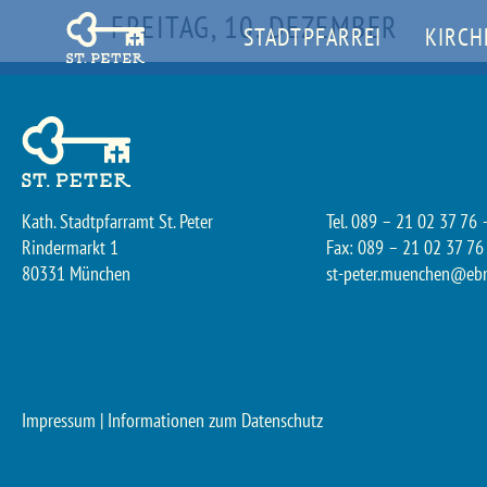
FREITAG, 10. DEZEMBER
STADTPFARREI
KIRCH
Kath. Stadtpfarramt St. Peter
Tel. 089 – 21 02 37 76 
Rindermarkt 1
Fax: 089 – 21 02 37 76
80331 München
st-peter.muenchen@eb
Impressum
|
Informationen zum Datenschutz