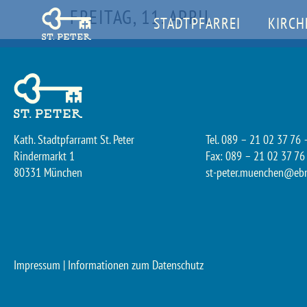
FREITAG, 11. APRIL
STADTPFARREI
KIRCH
Kath. Stadtpfarramt St. Peter
Tel. 089 – 21 02 37 76 
Rindermarkt 1
Fax: 089 – 21 02 37 76
80331 München
st-peter.muenchen@eb
Impressum
|
Informationen zum Datenschutz