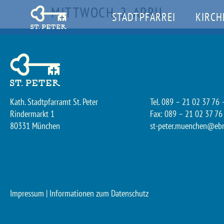
MITTWOCH, 2. APRIL
STADTPFARREI
KIRCH
Kath. Stadtpfarramt St. Peter
Tel. 089 – 21 02 37 76 
Rindermarkt 1
Fax: 089 – 21 02 37 76
80331 München
st-peter.muenchen@eb
Impressum
|
Informationen zum Datenschutz