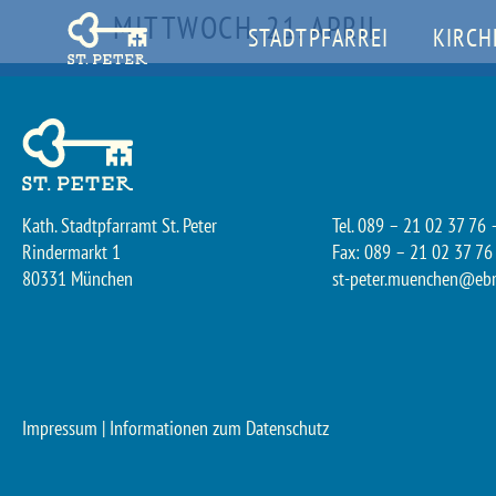
MITTWOCH, 21. APRIL
STADTPFARREI
KIRCH
Kath. Stadtpfarramt St. Peter
Tel. 089 – 21 02 37 76 
Rindermarkt 1
Fax: 089 – 21 02 37 76
80331 München
st-peter.muenchen@eb
Impressum
|
Informationen zum Datenschutz