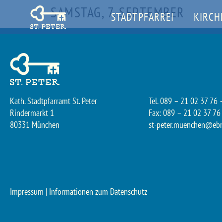
SAMSTAG, 7. SEPTEMBER
STADTPFARREI
KIRCH
Kath. Stadtpfarramt St. Peter
Tel. 089 – 21 02 37 76 
Rindermarkt 1
Fax: 089 – 21 02 37 76
80331 München
st-peter.muenchen@eb
Impressum
|
Informationen zum Datenschutz