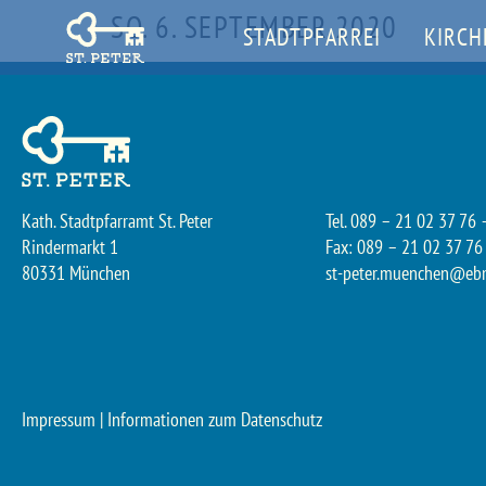
SO. 6. SEPTEMBER 2020
STADTPFARREI
KIRCH
Kath. Stadtpfarramt St. Peter
Tel. 089 – 21 02 37 76 
Rindermarkt 1
Fax: 089 – 21 02 37 76
80331 München
st-peter.muenchen@eb
Impressum
|
Informationen zum Datenschutz