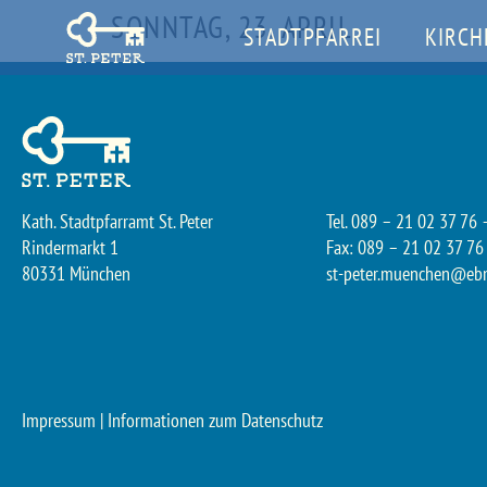
SONNTAG, 23. APRIL
STADTPFARREI
KIRCH
Kath. Stadtpfarramt St. Peter
Tel. 089 – 21 02 37 76 
Rindermarkt 1
Fax: 089 – 21 02 37 76
80331 München
st-peter.muenchen@eb
Impressum
|
Informationen zum Datenschutz